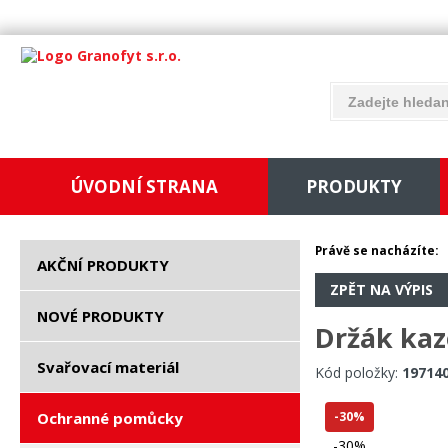
ÚVODNÍ STRANA
PRODUKTY
Právě se nacházíte:
AKČNÍ PRODUKTY
ZPĚT NA VÝPIS
NOVÉ PRODUKTY
Držák kaz
Svařovací materiál
Kód položky:
19714
Ochranné pomůcky
-30%
-30%