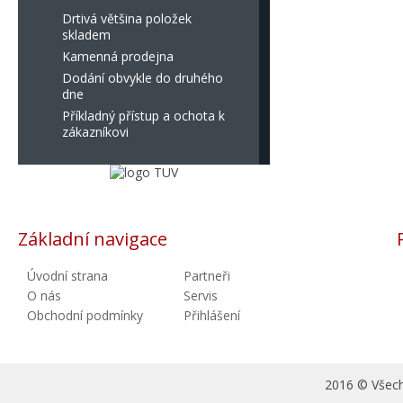
Drtivá většina položek
skladem
Kamenná prodejna
Dodání obvykle do druhého
dne
Příkladný přístup a ochota k
zákazníkovi
Základní navigace
Úvodní strana
Partneři
O nás
Servis
Obchodní podmínky
Přihlášení
2016 © Všechn