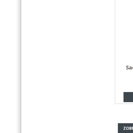
Sa
ZOB