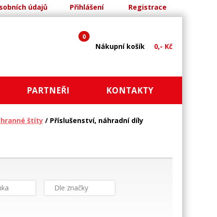
sobních údajů
Přihlášení
Registrace
0
Nákupní košík
0,- Kč
PARTNEŘI
KONTAKTY
chranné štíty
/ Příslušenství, náhradní díly
nka
Dle značky