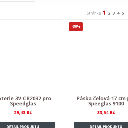
1
Stránka
2
3
4
5
-30%
terie 3V CR2032 pro
Páska čelová 17 cm 
Speedglas
Speeglas 9100
29,43
Kč
33,54
Kč
DETAIL PRODUKTU
DETAIL PRODUKTU