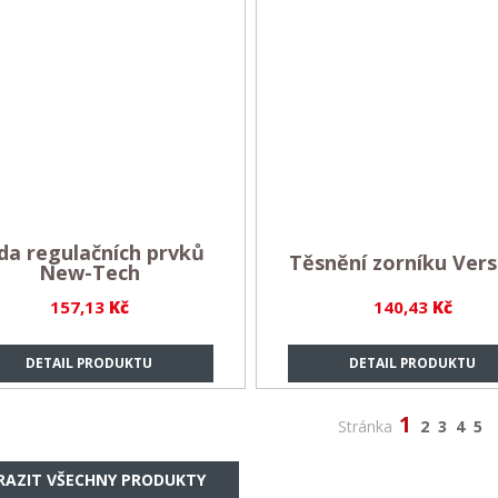
da regulačních prvků
Těsnění zorníku Vers
New-Tech
157,13
Kč
140,43
Kč
DETAIL PRODUKTU
DETAIL PRODUKTU
1
Stránka
2
3
4
5
RAZIT VŠECHNY PRODUKTY