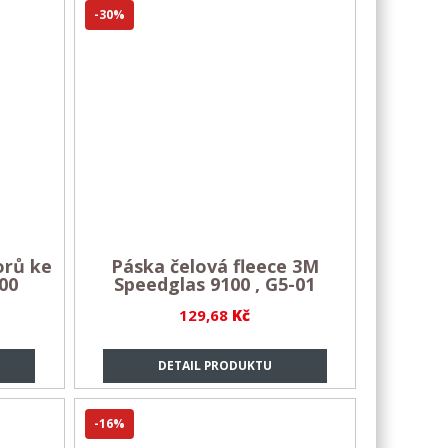
-30%
orů ke
Páska čelová fleece 3M
00
Speedglas 9100 , G5-01
129,68
Kč
DETAIL PRODUKTU
-16%