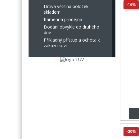
-16%
Drtivá většina položek
skladem
Kamenná prodejna
Dodání obvykle do druhého
dne
Příkladný přístup a ochota k
zákazníkovi
-20%