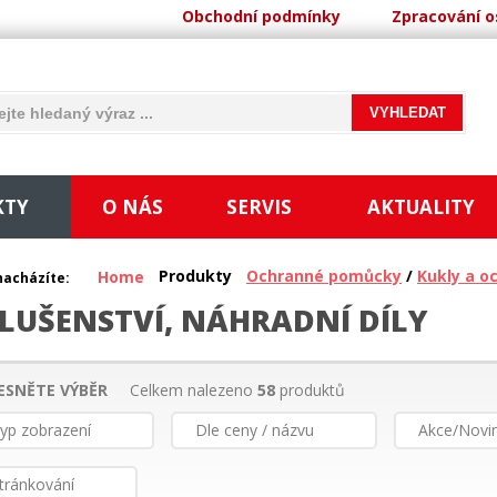
Obchodní podmínky
Zpracování o
KTY
O NÁS
SERVIS
AKTUALITY
Produkty
Ochranné pomůcky
/
Kukly a o
Home
nacházíte:
SLUŠENSTVÍ, NÁHRADNÍ DÍLY
ESNĚTE VÝBĚR
Celkem nalezeno
58
produktů
yp zobrazení
Dle ceny / názvu
Akce/Novi
tránkování