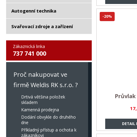
Autogenní technika
-20%
Svařovací zdroje a zařízení
Zákaznická linka
737 741 000
Proč nakupovat ve
firmě Weldis RK s.r.o. ?
Průvlak
Drtivá většina položek
skladem
17
Kamenná prodejna
Dodání obvykle do druhého
dne
DETAIL
Příkladný přístup a ochota k
zákazníkovi