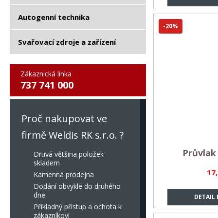
Autogenní technika
-20%
Svařovací zdroje a zařízení
Zákaznická linka
737 741 000
Proč nakupovat ve
firmě Weldis RK s.r.o. ?
Průvlak
Drtivá většina položek
skladem
17
Kamenná prodejna
Dodání obvykle do druhého
dne
DETAIL
Příkladný přístup a ochota k
zákazníkovi