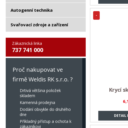
Autogenní technika
-
Svařovací zdroje a zařízení
Zákaznická linka
737 741 000
Proč nakupovat ve
firmě Weldis RK s.r.o. ?
Krycí s
Drtivá většina položek
skladem
6,
Kamenná prodejna
Dodání obvykle do druhého
dne
DETAIL
Příkladný přístup a ochota k
zákazníkovi