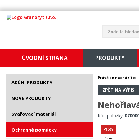
ÚVODNÍ STRANA
PRODUKTY
Právě se nacházíte:
AKČNÍ PRODUKTY
ZPĚT NA VÝPIS
NOVÉ PRODUKTY
Nehořlavá
Svařovací materiál
Kód položky:
07000
Ochranné pomůcky
-16%
-16%