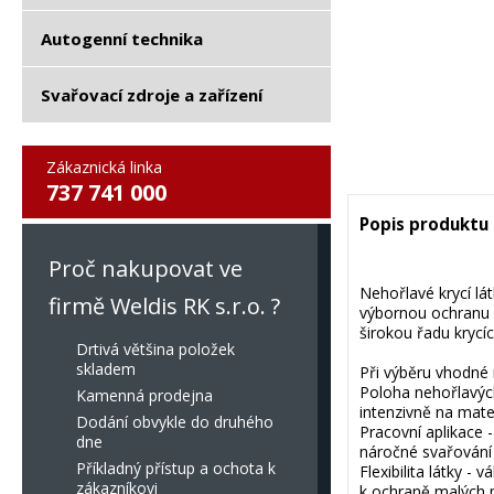
Autogenní technika
Svařovací zdroje a zařízení
Zákaznická linka
737 741 000
Popis produktu
Proč nakupovat ve
Nehořlavé krycí lát
firmě Weldis RK s.r.o. ?
výbornou ochranu p
širokou řadu krycíc
Drtivá většina položek
skladem
Při výběru vhodné 
Poloha nehořlavých 
Kamenná prodejna
intenzivně na mater
Dodání obvykle do druhého
Pracovní aplikace 
dne
náročné svařování 
Příkladný přístup a ochota k
Flexibilita látky -
zákazníkovi
k ochraně malých 