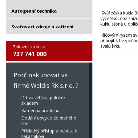
Autogenní technika
Svářečská kukla 3
výčnělků, což sniž
kuklu těsně u oblič
Svařovací zdroje a zařízení
Klíčovým rysem sv
připojit k bezpečno
svalů krku.
Zákaznická linka
737 741 000
Proč nakupovat ve
firmě Weldis RK s.r.o. ?
Drtivá většina položek
skladem
Kamenná prodejna
Dodání obvykle do druhého
dne
Příkladný přístup a ochota k
zákazníkovi