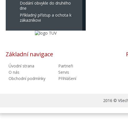
Dodání obvykle do druhého
dne
Příkladný přístup a ochota k
zákazníkovi
Základní navigace
Úvodní strana
Partneři
O nás
Servis
Obchodní podmínky
Přihlášení
2016 © Všechn