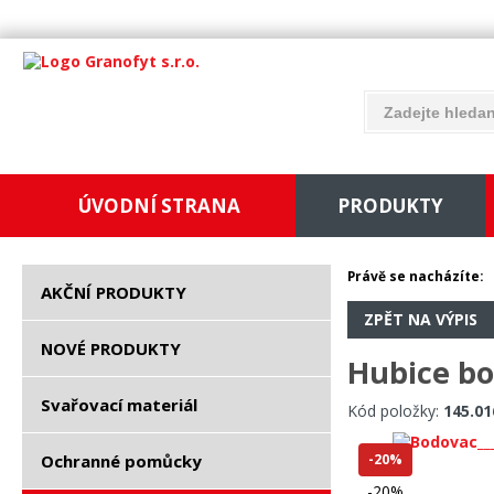
ÚVODNÍ STRANA
PRODUKTY
Právě se nacházíte:
AKČNÍ PRODUKTY
ZPĚT NA VÝPIS
NOVÉ PRODUKTY
Hubice bo
Svařovací materiál
Kód položky:
145.01
Ochranné pomůcky
-20%
-20%