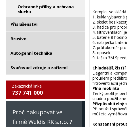
Ochranné přilby a ochrana
sluchu
Komplet se skládá 
1, kukla vybavená 
2, skelet bez kaze
Příslušenství
3, hadice pro pro
4, filtroventilační j
5, baterie 8 hodino
Brusivo
6, nabiječka bateri
7, průtokoměr pro z
8, opasek
Autogenní technika
9, taška 3M Speed
Svařovací zdroje a zařízení
Chladnější, čistš
Elegantní a kompat
proudem předfiltro
filtroventilační jed
Zákaznická linka
Plná mobilita
737 741 000
Tenký profil je pe
snadno použitelné
Přizpůsobitelný 
Při použití správné
Proč nakupovat ve
můžete vyměňovat 
firmě Weldis RK s.r.o. ?
Konstantní prou