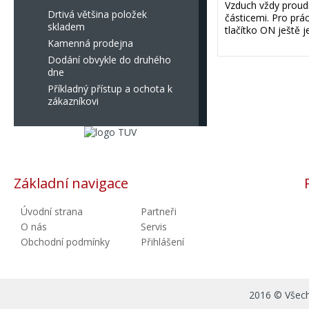
Vzduch vždy proudí 
Drtivá většina položek
částicemi. Pro prá
skladem
tlačítko ON ještě 
Kamenná prodejna
Dodání obvykle do druhého
dne
Příkladný přístup a ochota k
zákazníkovi
Základní navigace
Úvodní strana
Partneři
O nás
Servis
Obchodní podmínky
Přihlášení
2016 © Všechn