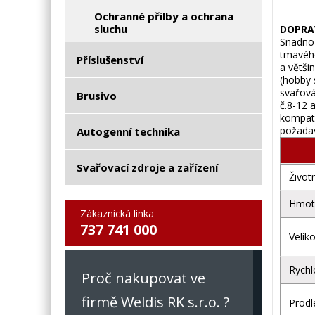
Ochranné přilby a ochrana
sluchu
DOPRA
Snadno 
tmavého
Příslušenství
a větši
(hobby 
svařová
Brusivo
č.8-12 
kompati
požada
Autogenní technika
Svařovací zdroje a zařízení
Život
Hmot
Zákaznická linka
737 741 000
Velik
Rychl
Proč nakupovat ve
firmě Weldis RK s.r.o. ?
Prodl