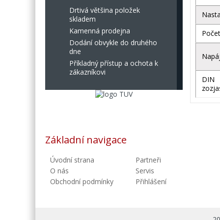
Drtivá většina položek
Nasta
skladem
Kamenná prodejna
Poče
Dodání obvykle do druhého
dne
Napáj
Příkladný přístup a ochota k
zákazníkovi
DIN
zozj
Základní navigace
Úvodní strana
Partneři
O nás
Servis
Obchodní podmínky
Přihlášení
20