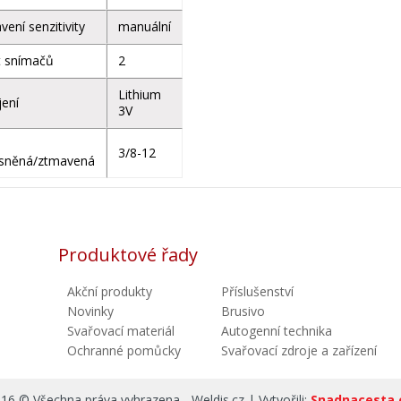
vení senzitivity
manuální
t snímačů
2
Lithium
ení
3V
3/8-12
asněná/ztmavená
Produktové řady
Akční produkty
Příslušenství
Novinky
Brusivo
Svařovací materiál
Autogenní technika
Ochranné pomůcky
Svařovací zdroje a zařízení
16 © Všechna práva vyhrazena - Weldis.cz | Vytvořili:
Snadnacesta.