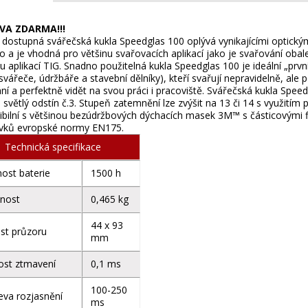
VA ZDARMA!!!
dostupná svářečská kukla Speedglas 100 oplývá vynikajícími optickým
 a je vhodná pro většinu svařovacích aplikací jako je svařování o
nu aplikací TIG. Snadno použitelná kukla Speedglas 100 je ideální „prv
svářeče, údržbáře a stavební dělníky), kteří svařují nepravidelně, ale 
ní a perfektně vidět na svou práci i pracoviště. Svářečská kukla Spe
a světlý odstín č.3. Stupeň zatemnění lze zvýšit na 13 či 14 s využitím
bilní s většinou bezúdržbových dýchacích masek 3M™ s částicovými fil
vků evropské normy EN175.
Technická specifikace
nost baterie
1500 h
nost
0,465 kg
44 x 93
ost průzoru
mm
ost ztmavení
0,1 ms
100-250
eva rozjasnění
ms