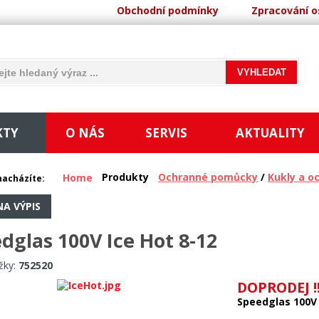
Obchodní podmínky
Zpracování o
KTY
O NÁS
SERVIS
AKTUALITY
Produkty
Ochranné pomůcky
/
Kukly a o
Home
nacházíte:
NA VÝPIS
dglas 100V Ice Hot 8-12
žky:
752520
DOPRODEJ !!
Speedglas 100V 