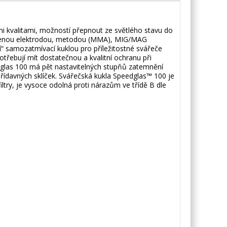
i kvalitami, možností přepnout ze světlého stavu do
balenou elektrodou, metodou (MMA), MIG/MAG
ní“ samozatmívací kuklou pro příležitostné svářeče
potřebují mít dostatečnou a kvalitní ochranu při
edglas 100 má pět nastavitelných stupňů zatemnění
 přídavných sklíček. Svářečská kukla Speedglas™ 100 je
try, je vysoce odolná proti nárazům ve třídě B dle