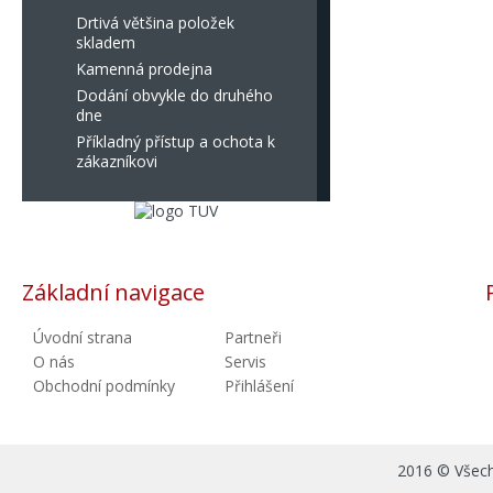
Drtivá většina položek
skladem
Kamenná prodejna
Dodání obvykle do druhého
dne
Příkladný přístup a ochota k
zákazníkovi
Základní navigace
Úvodní strana
Partneři
O nás
Servis
Obchodní podmínky
Přihlášení
2016 © Všechn