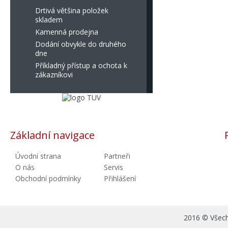
Drtivá většina položek
skladem
Kamenná prodejna
Dodání obvykle do druhého
dne
Příkladný přístup a ochota k
zákazníkovi
Základní navigace
Úvodní strana
Partneři
O nás
Servis
Obchodní podmínky
Přihlášení
2016 © Všechn