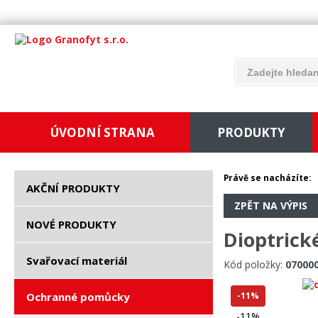
ÚVODNÍ STRANA
PRODUKTY
Právě se nacházíte:
AKČNÍ PRODUKTY
ZPĚT NA VÝPIS
NOVÉ PRODUKTY
Dioptrick
Svařovací materiál
Kód položky:
07000
Ochranné pomůcky
-11%
-11%