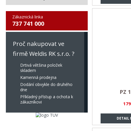
Zákaznická linka
737 741 000
Proč nakupovat ve
firmě Weldis RK s.r.o. ?
Drtivá většina položek
skladem
Kamenná prodejna
Dodání obvykle do druhého
dne
PZ 1
Příkladný přístup a ochota k
zákazníkovi
179
DETAIL