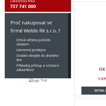
Zákaznická linka
737 741 000
Proč nakupovat ve
firmě Weldis RK s.r.o. ?
Drtivá většina položek
skladem
Kamenná prodejna
Dodání obvykle do druhého
dne
Příkladný přístup a ochota k
OK 
zákazníkovi
1.57
DETAIL