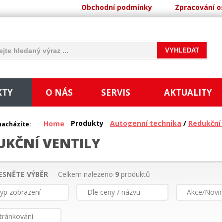
Obchodní podmínky
Zpracování o
KTY
O NÁS
SERVIS
AKTUALITY
Produkty
Autogenní technika
/
Redukční 
Home
nacházíte:
UKČNÍ VENTILY
ESNĚTE VÝBĚR
Celkem nalezeno
9
produktů
yp zobrazení
Dle ceny / názvu
Akce/Novi
tránkování