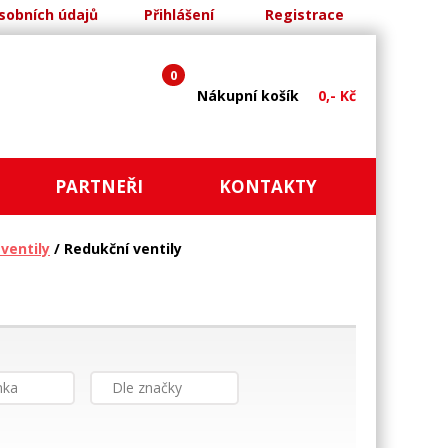
sobních údajů
Přihlášení
Registrace
0
Nákupní košík
0,- Kč
PARTNEŘI
KONTAKTY
ventily
/ Redukční ventily
nka
Dle značky