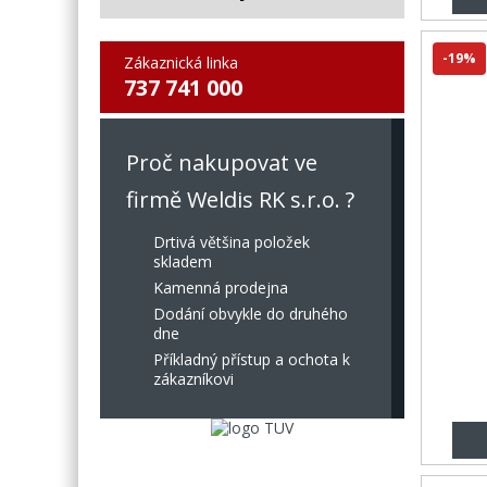
-19%
Zákaznická linka
737 741 000
Proč nakupovat ve
firmě Weldis RK s.r.o. ?
Drtivá většina položek
skladem
Kamenná prodejna
Dodání obvykle do druhého
dne
Příkladný přístup a ochota k
zákazníkovi