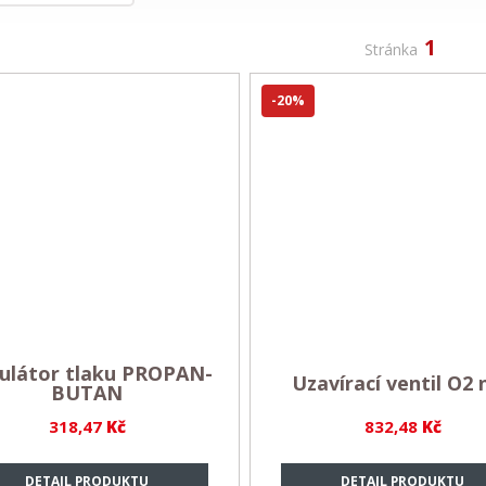
1
Stránka
-20%
ulátor tlaku PROPAN-
Uzavírací ventil O2 n
BUTAN
318,47
Kč
832,48
Kč
DETAIL PRODUKTU
DETAIL PRODUKTU