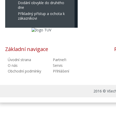
Dodání obvykle do druhého
dne
Příkladný přístup a ochota k
zákazníkovi
Základní navigace
Úvodní strana
Partneři
O nás
Servis
Obchodní podmínky
Přihlášení
2016 © Všechn