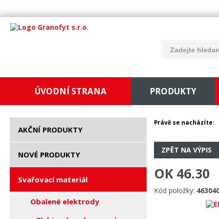
ÚVODNÍ STRANA
PRODUKTY
Právě se nacházíte:
AKČNÍ PRODUKTY
ZPĚT NA VÝPIS
NOVÉ PRODUKTY
OK 46.30
Svařovací materiál
Kód položky:
46304
Obalené elektrody