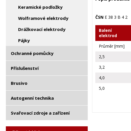
Keramické podložky
ČSN
E 38 3 B 4 2
Wolframové elektrody
Drážkovací elektrody
Balení
elektrod
Pájky
Průměr [mm]
Ochranné pomůcky
2,5
3,2
Příslušenství
4,0
Brusivo
5,0
Autogenní technika
Svařovací zdroje a zařízení