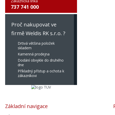
Zákaznická linka
737 741 000
Proč nakupovat ve
firmě Weldis RK s.r.o. ?
Drtivá většina položek
skladem
Kamenná prodejna
Dodání obvykle do druhého
dne
Příkladný přístup a ochota k
zákazníkovi
Základní navigace