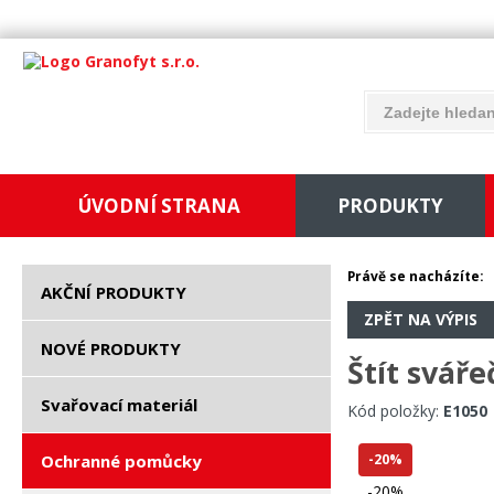
ÚVODNÍ STRANA
PRODUKTY
Právě se nacházíte:
AKČNÍ PRODUKTY
ZPĚT NA VÝPIS
NOVÉ PRODUKTY
Štít sváře
Svařovací materiál
Kód položky:
E1050
Ochranné pomůcky
-20%
-20%