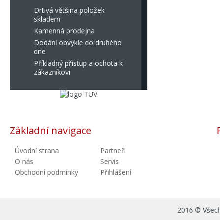
Drtivá většina položek
skladem
Kamenná prodejna
Dodání obvykle do druhého
dne
Příkladný přístup a ochota k
zákazníkovi
Základní navigace
Úvodní strana
Partneři
O nás
Servis
Obchodní podmínky
Přihlášení
2016 © Všechn