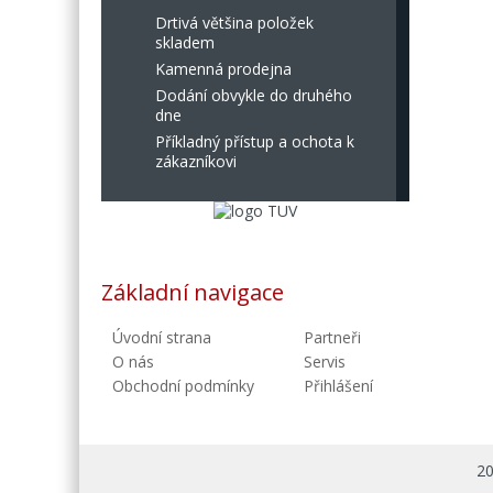
Drtivá většina položek
skladem
Kamenná prodejna
Dodání obvykle do druhého
dne
Příkladný přístup a ochota k
zákazníkovi
Základní navigace
Úvodní strana
Partneři
O nás
Servis
Obchodní podmínky
Přihlášení
20