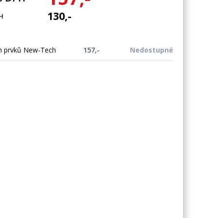
130,-
H
ch prvků New-Tech
157,-
Nedostupné