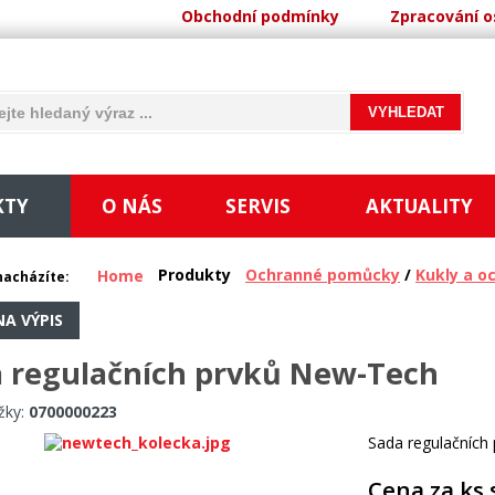
Obchodní podmínky
Zpracování o
KTY
O NÁS
SERVIS
AKTUALITY
Produkty
Ochranné pomůcky
/
Kukly a o
Home
nacházíte:
NA VÝPIS
 regulačních prvků New-Tech
žky:
0700000223
Sada regulačních
Cena za ks 