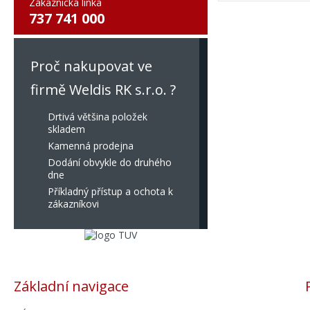
Zákaznická linka
737 741 000
Proč nakupovat ve
firmě Weldis RK s.r.o. ?
Drtivá většina položek
skladem
Kamenná prodejna
Dodání obvykle do druhého
dne
Příkladný přístup a ochota k
zákazníkovi
Základní navigace