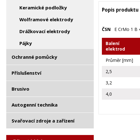
Keramické podložky
Popis produktu
Wolframové elektrody
ČSN
E CrMo 1 B 4
Drážkovací elektrody
Pájky
Balení
elektrod
Ochranné pomůcky
Průměr [mm]
2,5
Příslušenství
3,2
Brusivo
4,0
Autogenní technika
Svařovací zdroje a zařízení