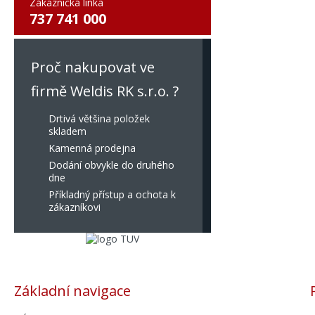
Zákaznická linka
737 741 000
Proč nakupovat ve
firmě Weldis RK s.r.o. ?
Drtivá většina položek
skladem
Kamenná prodejna
Dodání obvykle do druhého
dne
Příkladný přístup a ochota k
zákazníkovi
Základní navigace