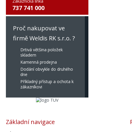
Zákaznická linka
737 741 000
Proč nakupovat ve
firmě Weldis RK s.r.o. ?
Drtivá většina položek
skladem
Kamenná prodejna
Dodání obvykle do druhého
dne
Příkladný přístup a ochota k
zákazníkovi
Základní navigace