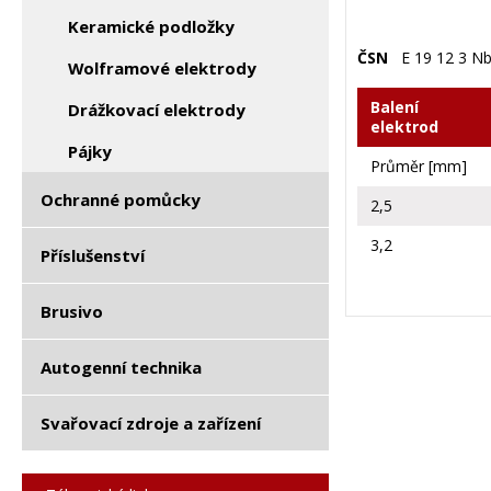
Keramické podložky
ČSN
E 19 12 3 Nb
Wolframové elektrody
Balení
Drážkovací elektrody
elektrod
Pájky
Průměr [mm]
Ochranné pomůcky
2,5
3,2
Příslušenství
Brusivo
Autogenní technika
Svařovací zdroje a zařízení