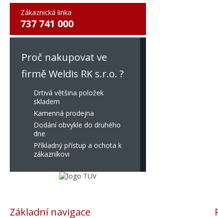
Zákaznická linka
737 741 000
Proč nakupovat ve
firmě Weldis RK s.r.o. ?
Drtivá většina položek
skladem
Kamenná prodejna
Dodání obvykle do druhého
dne
Příkladný přístup a ochota k
zákazníkovi
Základní navigace