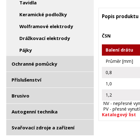
Tavidla
Keramické podložky
Popis produktu
Wolframové elektrody
ČSN
Drážkovací elektrody
Pájky
Balení drátu
Průměr [mm]
Ochranné pomůcky
0,8
Příslušenství
1,0
1,2
Brusivo
NV - nepřesné vyn
PV - přesné vynutí
Autogenní technika
Katalogový list
Svařovací zdroje a zařízení