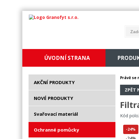
ÚVODNÍ STRANA
PRODU
Právě se 
AKČNÍ PRODUKTY
ZPĚT 
NOVÉ PRODUKTY
Filt
Svařovací materiál
Kód polo
Ochranné pomůcky
-24%
-24%