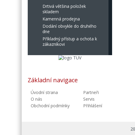
Drtivá většina položek
skladem
Kamenná prodejna
Dodání obvykle do druhého
dne
Příkladný přístup a ochota k
zákazníkovi
Základní navigace
Úvodní strana
Partneři
O nás
Servis
Obchodní podmínky
Přihlášení
20