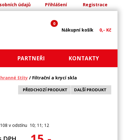
sobních údajů
Přihlášení
Registrace
0
Nákupní košík
0,- Kč
PARTNEŘI
KONTAKTY
chranné štíty
/ Filtrační a krycí skla
PŘEDCHOZÍ PRODUKT
DALŠÍ PRODUKT
x 108 v odstínu 10; 11; 12
15,-
s DPH