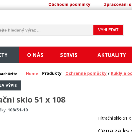
Obchodní podmínky
Zpracování o
KTY
O NÁS
SERVIS
AKTUALITY
Produkty
Ochranné pomůcky
/
Kukly a o
Home
nacházíte:
NA VÝPIS
rační sklo 51 x 108
žky:
108/51-10
Filtrační sklo 51 
Cena za ks 