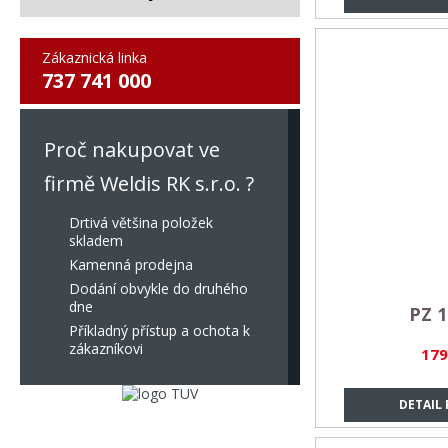
Zákaznická linka
737 741 000
Proč nakupovat ve
firmě Weldis RK s.r.o. ?
Drtivá většina položek
skladem
Kamenná prodejna
Dodání obvykle do druhého
dne
PZ 1
Příkladný přístup a ochota k
zákazníkovi
179
DETAIL