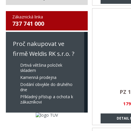
Zákaznická linka
737 741 000
Proč nakupovat ve
firmě Weldis RK s.r.o. ?
Drtivá většina položek
skladem
Kamenná prodejna
Dodání obvykle do druhého
dne
PZ 1
Příkladný přístup a ochota k
zákazníkovi
179
DETAIL