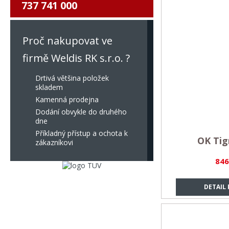
737 741 000
Proč nakupovat ve
firmě Weldis RK s.r.o. ?
Drtivá většina položek
skladem
Kamenná prodejna
Dodání obvykle do druhého
dne
Příkladný přístup a ochota k
OK Tig
zákazníkovi
846
DETAIL