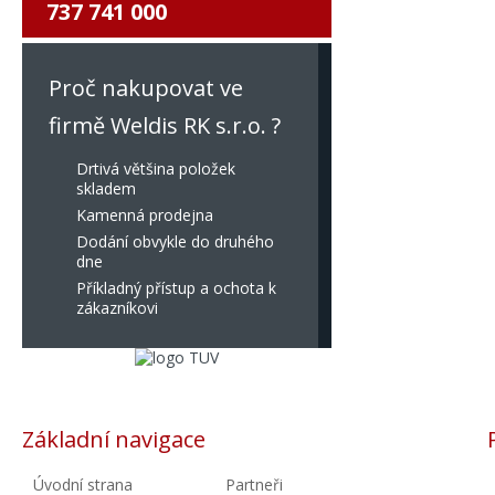
737 741 000
Proč nakupovat ve
firmě Weldis RK s.r.o. ?
Drtivá většina položek
skladem
Kamenná prodejna
Dodání obvykle do druhého
dne
Příkladný přístup a ochota k
zákazníkovi
Základní navigace
Úvodní strana
Partneři