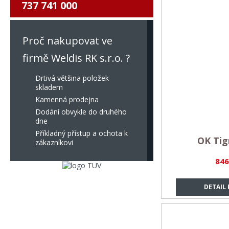
737 741 000
Proč nakupovat ve
firmě Weldis RK s.r.o. ?
Drtivá většina položek
skladem
Kamenná prodejna
Dodání obvykle do druhého
dne
Příkladný přístup a ochota k
OK Tig
zákazníkovi
846
DETAIL