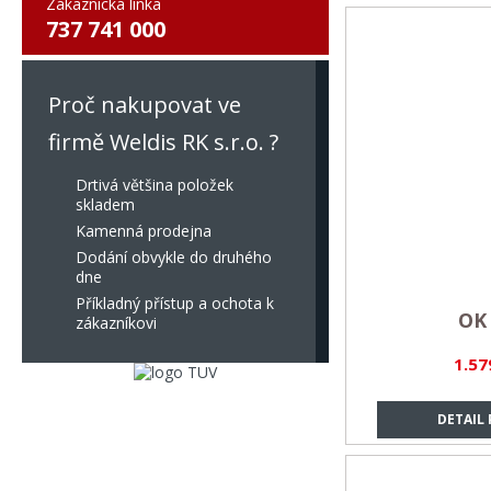
Zákaznická linka
737 741 000
Proč nakupovat ve
firmě Weldis RK s.r.o. ?
Drtivá většina položek
skladem
Kamenná prodejna
Dodání obvykle do druhého
dne
Příkladný přístup a ochota k
OK 
zákazníkovi
1.57
DETAIL