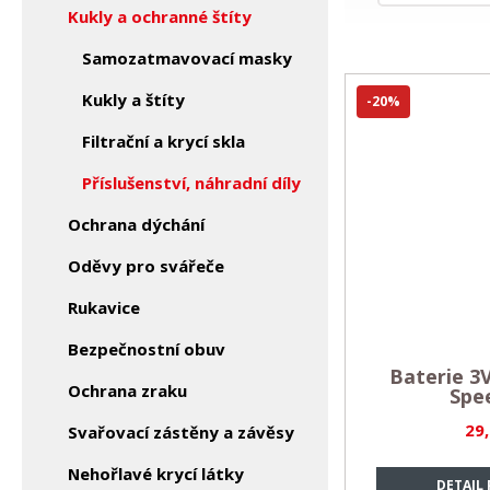
Kukly a ochranné štíty
Samozatmavovací masky
Kukly a štíty
-20%
Filtrační a krycí skla
Příslušenství, náhradní díly
Ochrana dýchání
Oděvy pro svářeče
Rukavice
Bezpečnostní obuv
Baterie 3
Ochrana zraku
Spe
29
Svařovací zástěny a závěsy
Nehořlavé krycí látky
DETAIL