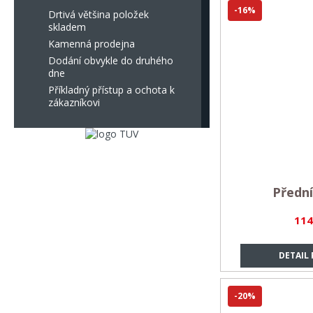
-16%
Drtivá většina položek
skladem
Kamenná prodejna
Dodání obvykle do druhého
dne
Příkladný přístup a ochota k
zákazníkovi
Přední
114
DETAIL
-20%