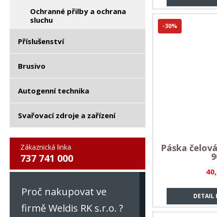
Ochranné přilby a ochrana
sluchu
-30%
Příslušenství
Brusivo
Autogenní technika
Svařovací zdroje a zařízení
Páska čelová
Zákaznická linka
9
737 741 000
40
Proč nakupovat ve
DETAIL
firmě Weldis RK s.r.o. ?