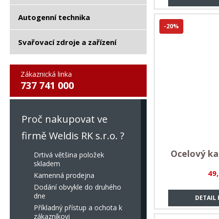
Autogenní technika
-20%
Svařovací zdroje a zařízení
Zákaznická linka
737 741 000
Proč nakupovat ve
firmě Weldis RK s.r.o. ?
Ocelový ka
Drtivá většina položek
skladem
49
Kamenná prodejna
Dodání obvykle do druhého
dne
DETAIL
Příkladný přístup a ochota k
zákazníkovi