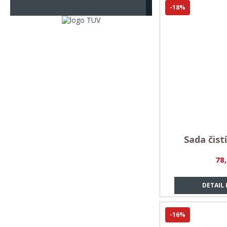
-18%
Sada čist
78
DETAIL
-16%