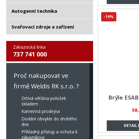
Autogenní technika
-16%
Svařovací zdroje a zařízení
Zákaznická linka
737 741 000
Proč nakupovat ve
firmě Weldis RK s.r.o. ?
Brýle ESAB
Drtivá většina položek
skladem
58
Kamenná prodejna
Dodání obvykle do druhého
dne
DETAIL
Příkladný přístup a ochota k
zákazníkovi