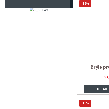
-16%
Brýle pr
83
DETAIL
-16%