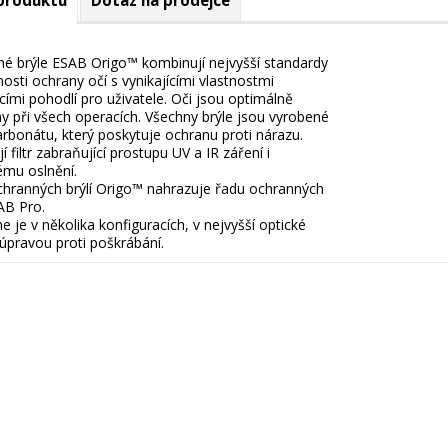
 produktu
Dotaz na prodejce
é brýle ESAB Origo™ kombinují nejvyšší standardy
osti ochrany očí s vynikajícími vlastnostmi
ícími pohodlí pro uživatele. Oči jsou optimálně
y při všech operacích. Všechny brýle jsou vyrobené
arbonátu, který poskytuje ochranu proti nárazu.
 filtr zabraňující prostupu UV a IR záření i
nému oslnění.
hranných brýlí Origo™ nahrazuje řadu ochranných
SAB Pro.
e je v několika konfiguracích, v nejvyšší optické
s úpravou proti poškrábání.