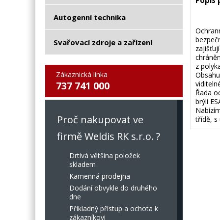
Popis
Autogenní technika
Ochrann
bezpečn
Svařovací zdroje a zařízení
zajišťuj
chráněn
z polyk
Zákaznická linka
Obsahují
737 741 000
viditel
Řada oc
brýlí E
Nabízím
Proč nakupovat ve
třídě, 
firmě Weldis RK s.r.o. ?
Drtivá většina položek
skladem
Kamenná prodejna
Dodání obvykle do druhého
dne
Příkladný přístup a ochota k
zákazníkovi