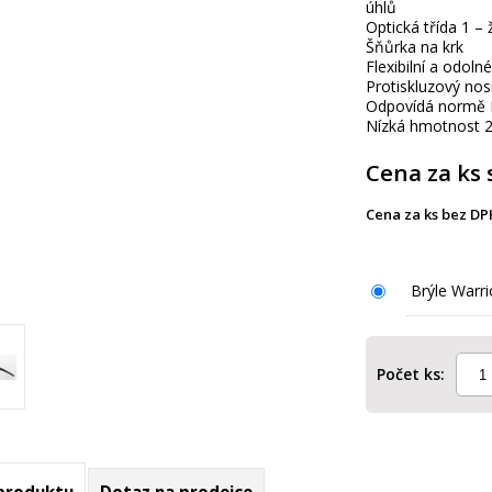
úhlů
Optická třída 1 –
Šňůrka na krk
Flexibilní a odolné
Protiskluzový nos
Odpovídá normě 
Nízká hmotnost 
Cena za ks 
Cena za ks bez DP
Brýle Warri
Počet ks: