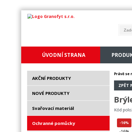
ÚVODNÍ STRANA
PRODU
Právě se 
AKČNÍ PRODUKTY
ZPĚT 
NOVÉ PRODUKTY
Brýl
Svařovací materiál
Kód polo
Ochranné pomůcky
-16%
-16%