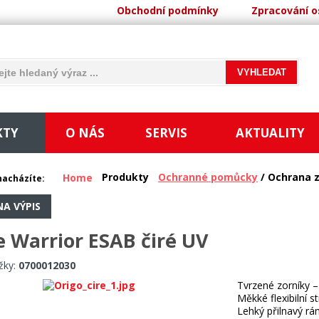
Obchodní podmínky
Zpracování o
KTY
O NÁS
SERVIS
AKTUALITY
Produkty
Ochranné pomůcky
/ Ochrana 
Home
nacházíte:
NA VÝPIS
e Warrior ESAB čiré UV
žky:
0700012030
Tvrzené zorníky –
Měkké flexibilní s
Lehký přilnavý rá