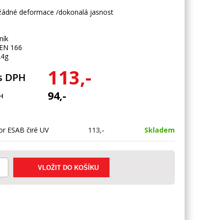
 žádné deformace /dokonalá jasnost
ník
EN 166
24g
113,-
s DPH
94,-
H
or ESAB čiré UV
113,-
Skladem