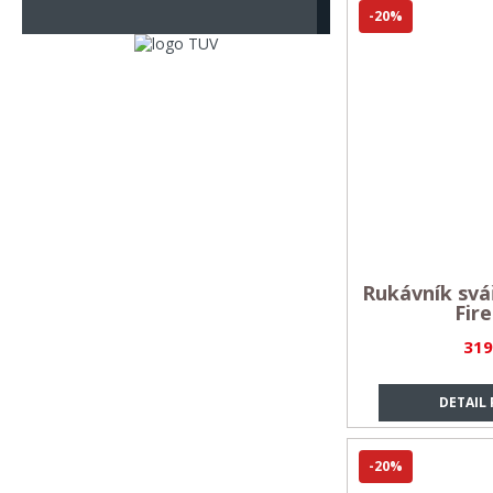
-20%
Rukávník sv
Fire
319
DETAIL
-20%