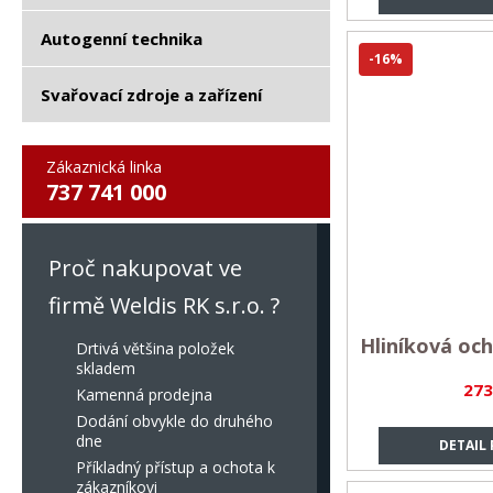
Autogenní technika
-16%
Svařovací zdroje a zařízení
Zákaznická linka
737 741 000
Proč nakupovat ve
firmě Weldis RK s.r.o. ?
Hliníková oc
Drtivá většina položek
skladem
273
Kamenná prodejna
Dodání obvykle do druhého
dne
DETAIL
Příkladný přístup a ochota k
zákazníkovi