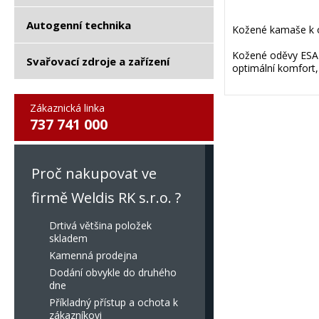
Autogenní technika
Kožené kamaše k o
Kožené oděvy ESAB
Svařovací zdroje a zařízení
optimální komfort,
Zákaznická linka
737 741 000
Proč nakupovat ve
firmě Weldis RK s.r.o. ?
Drtivá většina položek
skladem
Kamenná prodejna
Dodání obvykle do druhého
dne
Příkladný přístup a ochota k
zákazníkovi