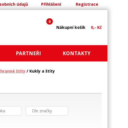
sobních údajů
Přihlášení
Registrace
0
Nákupní košík
0,- Kč
PARTNEŘI
KONTAKTY
chranné štíty
/ Kukly a štíty
nka
Dle značky