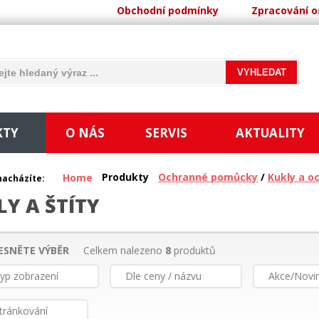
Obchodní podmínky
Zpracování o
KTY
O NÁS
SERVIS
AKTUALITY
Produkty
Ochranné pomůcky
/
Kukly a o
Home
nacházíte:
LY A ŠTÍTY
ESNĚTE VÝBĚR
Celkem nalezeno
8
produktů
yp zobrazení
Dle ceny / názvu
Akce/Novi
tránkování