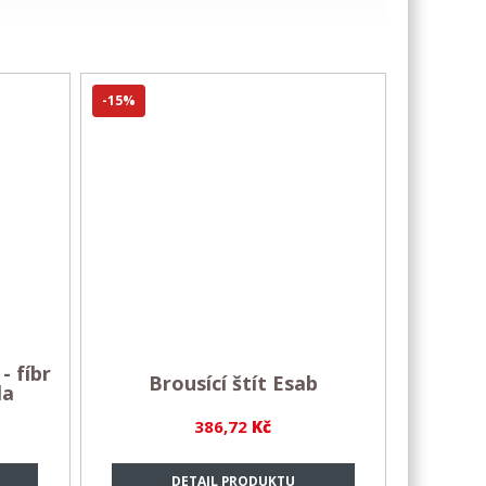
-15%
- fíbr
Brousící štít Esab
la
386,72
Kč
DETAIL PRODUKTU