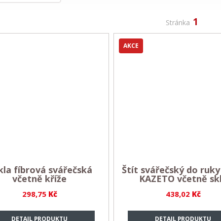
1
Stránka
AKCE
kla fíbrová svářečská
Štít svářečský do ruky 
včetně kříže
KAZETO včetně sk
298,75
Kč
438,02
Kč
DETAIL PRODUKTU
DETAIL PRODUKTU