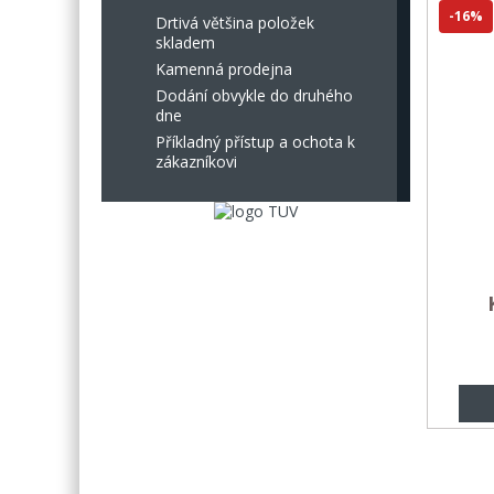
-16%
Drtivá většina položek
skladem
Kamenná prodejna
Dodání obvykle do druhého
dne
Příkladný přístup a ochota k
zákazníkovi