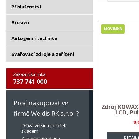
Příslušenství
Brusivo
NOVINKA
Autogenní technika
Svařovací zdroje a zařízení
Zákaznická linka
737 741 000
Proč nakupovat ve
Zdroj KOWAX
LCD, Pul
firmě Weldis RK s.r.o. ?
0,
Drtivá většina položek
skladem
DETAIL
Kamenná prodejna