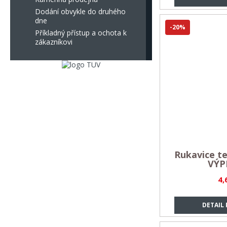
Dodání obvykle do druhého
dne
-20%
Příkladný přístup a ochota k
zákazníkovi
Rukavice te
VÝP
4,
DETAIL