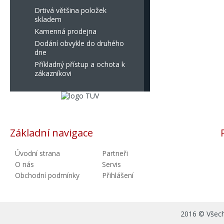
Drtivá většina položek
skladem
Kamenná prodejna
Dodání obvykle do druhého
dne
Příkladný přístup a ochota k
zákazníkovi
Základní navigace
Úvodní strana
Partneři
O nás
Servis
Obchodní podmínky
Přihlášení
2016 © Všechn