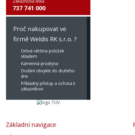
Zákaznická linka
737 741 000
Proč nakupovat ve
firmě Weldis RK s.r.o. ?
Drtivá většina položek
skladem
Kamenná prodejna
Dodání obvykle do druhého
dne
Příkladný přístup a ochota k
zákazníkovi
Základní navigace