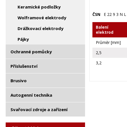
Keramické podložky
ČSN
E 22 9 3 N L 
Wolframové elektrody
Balení
Drážkovací elektrody
elektrod
Pájky
Průměr [mm]
Ochranné pomůcky
2,5
3,2
Příslušenství
Brusivo
Autogenní technika
Svařovací zdroje a zařízení