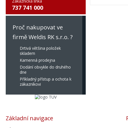
Zákaznická linka
737 741 000
Proč nakupovat ve
firmě Weldis RK s.r.o. ?
Drtivá většina položek
skladem
Kamenná prodejna
Dodání obvykle do druhého
dne
Příkladný přístup a ochota k
zákazníkovi
Základní navigace