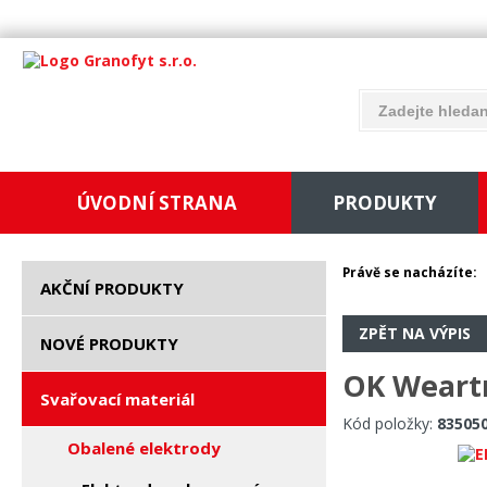
ÚVODNÍ STRANA
PRODUKTY
Právě se nacházíte:
AKČNÍ PRODUKTY
ZPĚT NA VÝPIS
NOVÉ PRODUKTY
OK Weartr
Svařovací materiál
Kód položky:
83505
Obalené elektrody