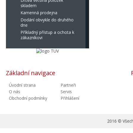
Drtivá většina položek
skladem
Kamenná prodejna
Dodání obvykle do druhého
dne
Příkladný přístup a ochota k
zákazníkovi
Základní navigace
Úvodní strana
Partneři
O nás
Servis
Obchodní podmínky
Přihlášení
2016 © Všechn