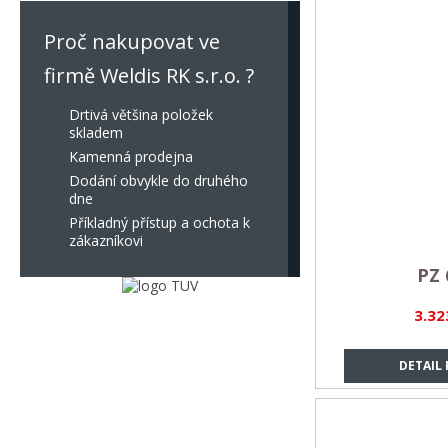
Proč nakupovat ve
firmě Weldis RK s.r.o. ?
Drtivá většina položek
skladem
Kamenná prodejna
Dodání obvykle do druhého
dne
Příkladný přístup a ochota k
zákazníkovi
PZ 
3.32
DETAIL