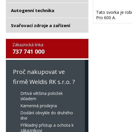
Autogenní technika
Tato svorka je rob
Pro 600 A.
Svařovací zdroje a zařízení
Zákaznická linka
737 741 000
Proč nakupovat ve
firmě Weldis RK s.r.o. ?
Drtivá většina položek
skladem
Kamenná prodejna
Dodání obvykle do druhého
dne
Příkladný přístup a ochota k
zákazníkovi