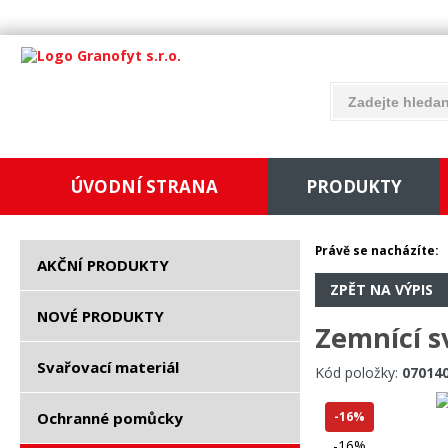
ÚVODNÍ STRANA
PRODUKTY
Právě se nacházíte:
AKČNÍ PRODUKTY
ZPĚT NA VÝPIS
NOVÉ PRODUKTY
Zemnící s
Svařovací materiál
Kód položky:
07014
Ochranné pomůcky
-16%
-16%