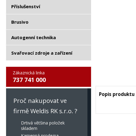
Příslušenství
Brusivo
Autogenní technika
Svařovací zdroje a zařízení
Zákaznická linka
737 741 000
Popis produktu
Proč nakupovat ve
firmě Weldis RK s.r.o. ?
Drtivá většina položek
skladem
Kamenná prodejna