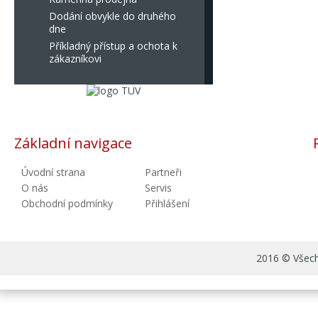
Dodání obvykle do druhého
dne
Příkladný přístup a ochota k
zákazníkovi
Základní navigace
Úvodní strana
Partneři
O nás
Servis
Obchodní podmínky
Přihlášení
2016 © Všechn