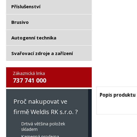
Příslušenství
Brusivo
Autogenní technika
Svařovací zdroje a zařízení
Zákaznická linka
737 741 000
Popis produktu
Proč nakupovat ve
firmě Weldis RK s.r.o. ?
Drtivá většina položek
skladem
Kamenná prodejna