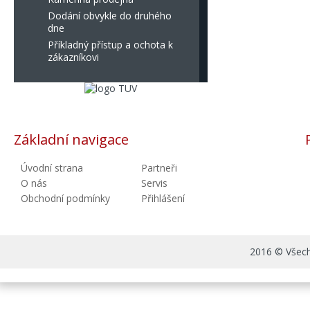
Dodání obvykle do druhého
dne
Příkladný přístup a ochota k
zákazníkovi
Základní navigace
Úvodní strana
Partneři
O nás
Servis
Obchodní podmínky
Přihlášení
2016 © Všechn