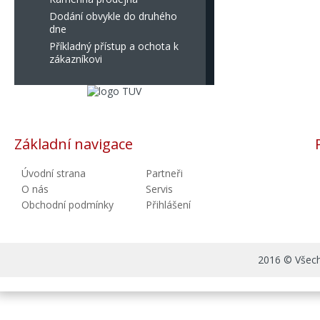
Dodání obvykle do druhého
dne
Příkladný přístup a ochota k
zákazníkovi
Základní navigace
Úvodní strana
Partneři
O nás
Servis
Obchodní podmínky
Přihlášení
2016 © Všechn