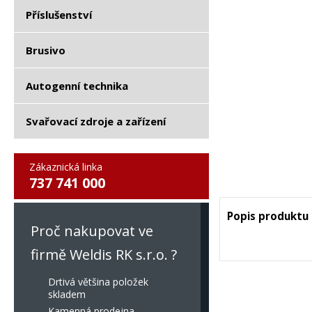
Příslušenství
Brusivo
Autogenní technika
Svařovací zdroje a zařízení
Zákaznická linka
737 741 000
Popis produktu
Proč nakupovat ve
firmě Weldis RK s.r.o. ?
Drtivá většina položek
skladem
Kamenná prodejna