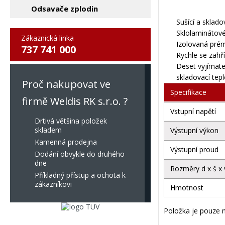
Odsavače zplodin
Sušící a sklado
Sklolaminátové 
Zákaznická linka
Izolovaná prém
737 741 000
Rychle se zahř
Deset vyjímate
skladovací tepl
Proč nakupovat ve
Specifikace
firmě Weldis RK s.r.o. ?
Vstupní napětí
Drtivá většina položek
skladem
Výstupní výkon
Kamenná prodejna
Výstupní proud
Dodání obvykle do druhého
dne
Rozměry d x š x 
Příkladný přístup a ochota k
zákazníkovi
Hmotnost
Položka je pouze n