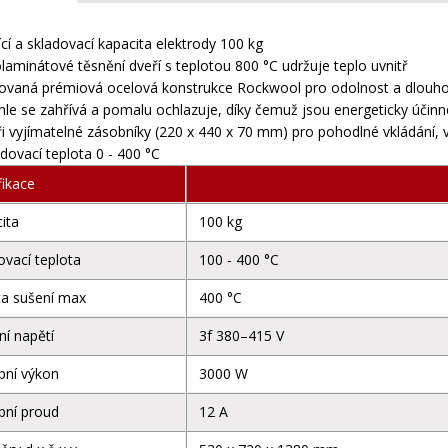
ící a skladovací kapacita elektrody 100 kg
olaminátové těsnění dveří s teplotou 800 °C udržuje teplo uvnitř
lovaná prémiová ocelová konstrukce Rockwool pro odolnost a dlouho
hle se zahřívá a pomalu ochlazuje, díky čemuž jsou energeticky účinné
ři vyjímatelné zásobníky (220 x 440 x 70 mm) pro pohodlné vkládání, v
adovací teplota 0 - 400 °C
fikace
ita
100 kg
ovací teplota
100 - 400 °C
ta sušení max
400 °C
ní napětí
3f 380–415 V
pní výkon
3000 W
pní proud
12 A