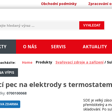
Obchodní podmínky
Zpracování o
KTY
O NÁS
SERVIS
AKTUALITY
Produkty
Svařovací zdroje a zařízení
/ Suš
Home
nacházíte:
NA VÝPIS
cí pec na elektrody s termostate
žky:
0700100068
SDE je velký záso
VA ZDARMA
přemístitelný a m
skladování. Po s