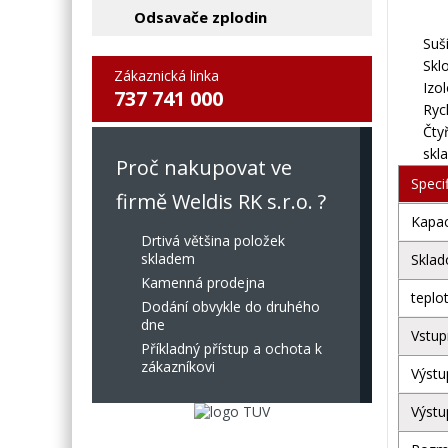
Odsavače zplodin
Suš
Skl
Zákaznická linka
Izo
737 741 000
Ryc
Čty
skl
Proč nakupovat ve
Speci
firmě Weldis RK s.r.o. ?
Kapac
Drtivá většina položek
skladem
Sklad
Kamenná prodejna
teplo
Dodání obvykle do druhého
dne
Vstup
Příkladný přístup a ochota k
zákazníkovi
Výstu
Výstu