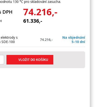
odnotu 130 °C pro skladování zasucha.
74.216,-
s DPH
61.336,-
H
 elektrody s
Na objednání
74.216,-
m SDE-100
5-10 dní