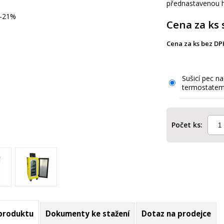
přednastavenou h
-21%
Cena za ks 
Cena za ks bez DP
Sušicí pec na
termostate
Počet ks:
 produktu
Dokumenty ke stažení
Dotaz na prodejce