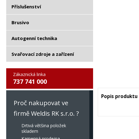
Příslušenství
Brusivo
Autogenní technika
Svařovací zdroje a zařízení
Zákaznická linka
737 741 000
Popis produktu
Proč nakupovat ve
firmě Weldis RK s.r.o. ?
Drtivá většina položek
skladem
Kamenná prodejna