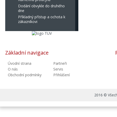
Dodání obvykle do druhého
dne
Příkladný přístup a ochota k
zákazníkovi
Základní navigace
Úvodní strana
Partneři
O nás
Servis
Obchodní podmínky
Přihlášení
2016 © Všechn